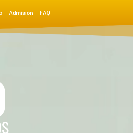
o
Admisión
FAQ
O
OS